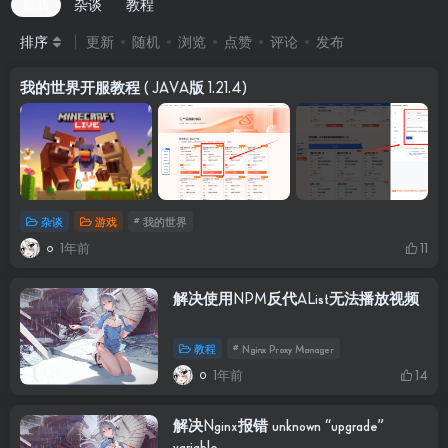
最新
杂谈
教程
排序
更新
随机
浏览
点赞
评论
发布
我的世界开服教程 ( JAVA版 1.21.4)
杂谈
游戏
# 我的世界
1年前
11
解决使用NPM反代AList无法播放视频
教程
# Nginx Proxy Manager
1年前
14
解决Nginx报错 unknown “upgrade”
variable