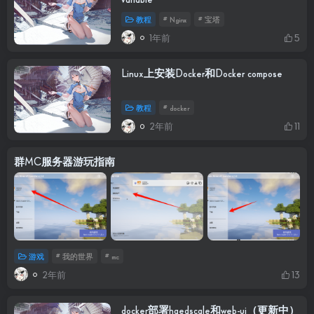
教程
# Nginx
# 宝塔
1年前
5
Linux上安装Docker和Docker compose
教程
# docker
2年前
11
群MC服务器游玩指南
游戏
# 我的世界
# mc
2年前
13
docker部署haedscale和web-ui（更新中）