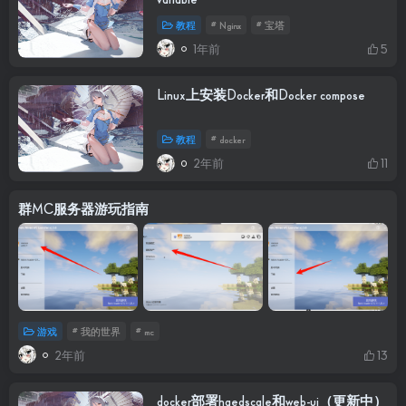
教程
# Nginx
# 宝塔
1年前
5
Linux上安装Docker和Docker compose
教程
# docker
2年前
11
群MC服务器游玩指南
游戏
# 我的世界
# mc
2年前
13
docker部署haedscale和web-ui（更新中）