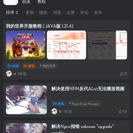
最新
杂谈
教程
排序
更新
随机
浏览
点赞
评论
发布
我的世界开服教程 ( JAVA版 1.21.4)
杂谈
游戏
# 我的世界
1年前
11
解决使用NPM反代AList无法播放视频
教程
# Nginx Proxy Manager
1年前
14
解决Nginx报错 unknown “upgrade”
variable