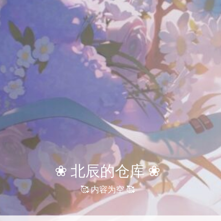
❀ 北辰的仓库 ❀
🥰 内容为空 🥰