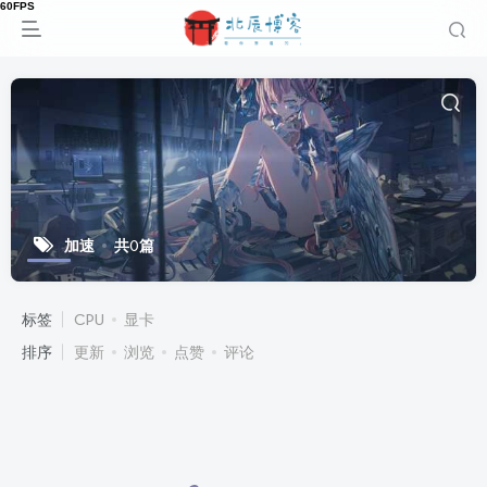
加速
共0篇
标签
CPU
显卡
排序
更新
浏览
点赞
评论