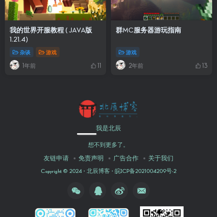
我的世界开服教程 ( JAVA版
群MC服务器游玩指南
1.21.4)
杂谈
游戏
游戏
1年前
2年前
11
13
我是北辰
想不到更多了。
友链申请
免责声明
广告合作
关于我们
Copyright © 2024 ·
北辰博客
·
皖ICP备2021004209号-2