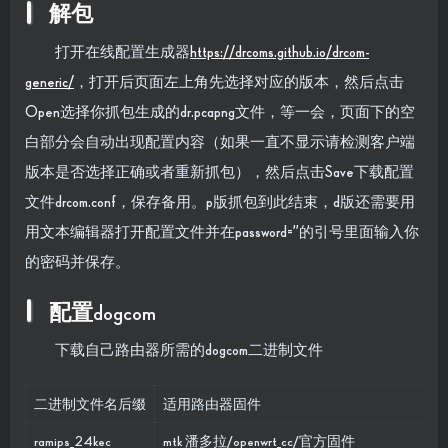
解包
打开在线配置生成器
https://drcoms.github.io/drcom-
generic/
，打开后页面左上角先选择对应的版本，然后点击
Open
选择你抓包生成的dr.pcapng文件，等一会，页面下的空
白部分会自动出现配置内容（如果一直不显示请检测客户端
版本是否选择正确或者重新抓包），然后点击
Save
下载配置
文件drcom.conf，保存备用。p版抓包到此结束，d版还需要用
用文本编辑器打开配置文件并在password=’’的引号里面输入你
的密码并保存。
配置dogcom
下载自己路由器所需的dogcom二进制文件
二进制文件名后缀
适用路由器固件
ramips_24kec
mtk 潘多拉/openwrt_cc/官方固件