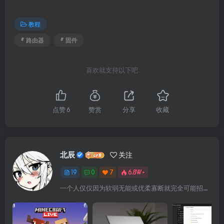
教程
# 路由器
# 固件
喜欢就支持以下吧
点赞
6
赞赏
分享
收藏
北辰
关注
19
0
7
6.8W+
一个人仅仅因为软弱无能或优柔寡断就完全可能招致痛苦