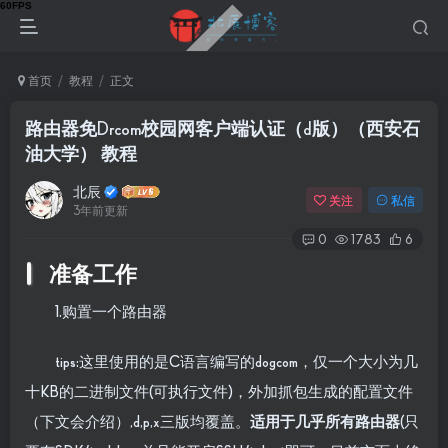
首页
教程
正文
路由器免Drcom校园网客户端认证（d版）（西安石
油大学） 教程
北辰
关注
私信
3年前更新
0
1783
6
准备工作
1.购置一个路由器
tips:这里使用的是C语言编写的
dogcom
，仅一个大小为几
十KB的二进制文件(可执行文件)，外加抓包生成的配置文件
（下文会介绍）,d,p,x三版均覆盖。
适用于几乎所有路由器
(只