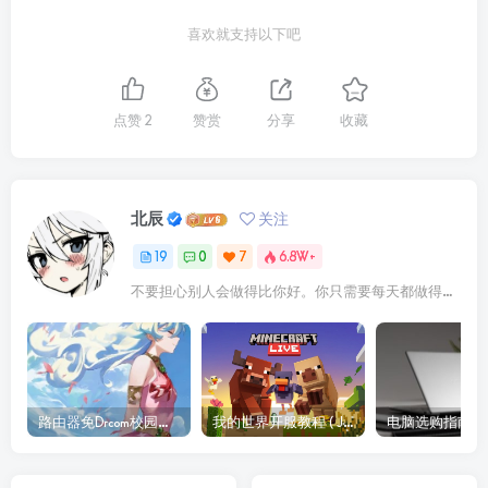
喜欢就支持以下吧
点赞
2
赞赏
分享
收藏
北辰
关注
19
0
7
6.8W+
不要担心别人会做得比你好。你只需要每天都做得比前一天好就可以了
路由器免Drcom校园网客户端认证（d版）（西安石油大学） 教程
我的世界开服教程 ( JAVA版 1.21.4)